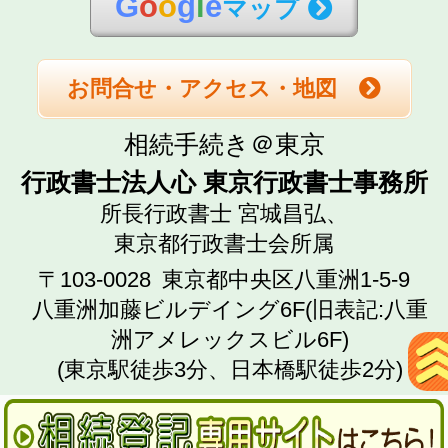
G
o
o
g
l
e
マップ
お問合せ・アクセス・地図
相続手続き＠東京
行政書士法人心 東京行政書士事務所
所長行政書士 宮城昌弘、
東京都行政書士会所属
〒103-0028
東京都中央区八重洲1-5-9
八重洲加藤ビルデイング6F(旧表記:八重
洲アメレックスビル6F)
(東京駅徒歩3分、日本橋駅徒歩2分)