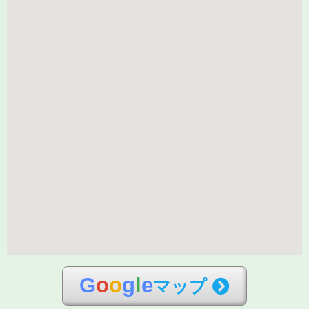
G
o
o
g
l
e
マップ