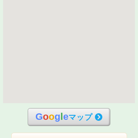
G
o
o
g
l
e
マップ